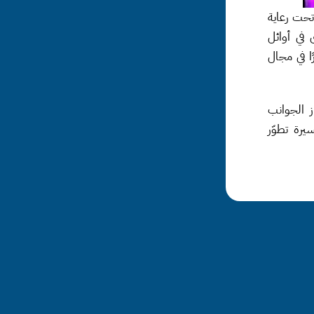
يوثّق الارشيف أول مهرجان ثقافي لذوي الإعاقة الذهنية، الذي أُقيم في دولة الكويت تحت رعاية 
المنظمة الدولية لذوي الاحتياجات الخاصة. ويُعدّ هذا الحدث الرائد، الذي جرى في أوائل 
ثمانينيات القرن العشرين، دليلًا واضحًا على الدور الريادي الذي لعبته الكويت مبكرًا في مجال 
وقد شكّل المهرجان منصة سبّاقة لتعزيز الاندماج الاجتماعي، حيث ركّز على إبراز الجوانب 
الثقافية والإبداعية للأشخاص ذوي الإعاقة الذهنية، ومثّل خطوة مفصلية في مسيرة تطوّر 