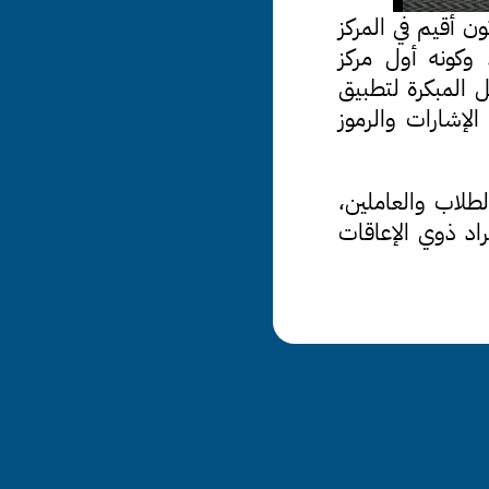
تسجيل أرشيفي نادر يوثّق عرضًا عمليًا لدرس في لغة ماكاتون أقيم في المركز 
الإقليمي لماكاتون في الشرق الأوسط التابع للجمعية . وكونه أول مركز 
متخصص من نوعه في المنطقة، يُبرز هذا الأرشيف المراحل المبكرة لتطبيق 
برنامج لغة ماكاتون، وهو نهج متعدد الوسائط يستخدم الإشارات والرموز 
وتظهر اللقطات المدرّسين المعتمدين أثناء تعاملهم مع الطلاب والعاملين، 
موضحين المنهجية التي أحدثت ثورة في التواصل مع الأفراد ذوي الإعاقات 